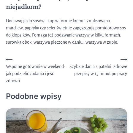
niejadkom?
Dodawaj je do sosów i zup w formie kremu: zmiksowana
marchew, papryka czy seler świetnie zagęszczają pomidorowy sos
do klopsików. Pomaga też podawanie warzyw w kilku formach:
surówka obok, warzywa pieczone w daniu i warzywa w zupie.
Nawigacja
⟵
⟶
Wspólne gotowanie w weekend:
Szybkie dania z patelni: zdrowe
wpisu
jak podzielić zadania i jeść
przepisy w 15 minut po pracy
zdrowo
Podobne wpisy