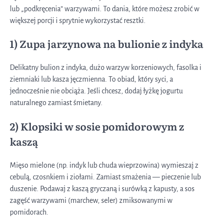
lub „podkręcenia” warzywami. To dania, które możesz zrobić w
większej porcji i sprytnie wykorzystać resztki.
1) Zupa jarzynowa na bulionie z indyka
Delikatny bulion z indyka, dużo warzyw korzeniowych, fasolka i
ziemniaki lub kasza jęczmienna. To obiad, który syci, a
jednocześnie nie obciąża. Jeśli chcesz, dodaj łyżkę jogurtu
naturalnego zamiast śmietany.
2) Klopsiki w sosie pomidorowym z
kaszą
Mięso mielone (np. indyk lub chuda wieprzowina) wymieszaj z
cebulą, czosnkiem i ziołami. Zamiast smażenia — pieczenie lub
duszenie. Podawaj z kaszą gryczaną i surówką z kapusty, a sos
zagęść warzywami (marchew, seler) zmiksowanymi w
pomidorach.