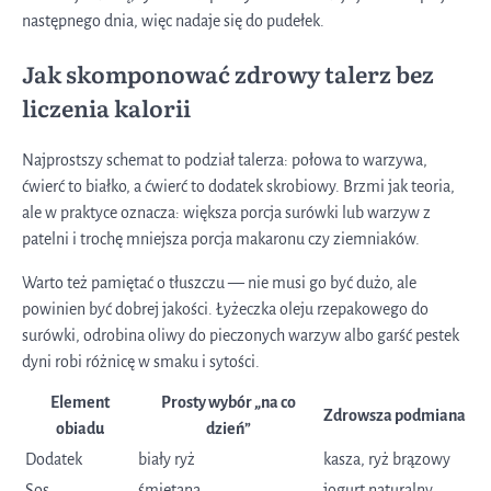
następnego dnia, więc nadaje się do pudełek.
Jak skomponować zdrowy talerz bez
liczenia kalorii
Najprostszy schemat to podział talerza: połowa to warzywa,
ćwierć to białko, a ćwierć to dodatek skrobiowy. Brzmi jak teoria,
ale w praktyce oznacza: większa porcja surówki lub warzyw z
patelni i trochę mniejsza porcja makaronu czy ziemniaków.
Warto też pamiętać o tłuszczu — nie musi go być dużo, ale
powinien być dobrej jakości. Łyżeczka oleju rzepakowego do
surówki, odrobina oliwy do pieczonych warzyw albo garść pestek
dyni robi różnicę w smaku i sytości.
Element
Prosty wybór „na co
Zdrowsza podmiana
obiadu
dzień”
Dodatek
biały ryż
kasza, ryż brązowy
Sos
śmietana
jogurt naturalny