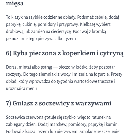
mięsa
To klasyk na szybkie codzienne obiady. Podsmaż cebulę, dodaj
paprykę, cukinię, pomidory i przyprawy. Kiełbasę wybierz
drobiową lub zamień na ciecierzycę. Podawaj z kromką
pełnoziarnistego pieczywa albo ryżem.
6) Ryba pieczona z koperkiem i cytryną
Dorsz, mintaj albo pstrąg — pieczony krótko, żeby pozostał
soczysty. Do tego ziemniaki z wody i mizeria na jogurcie. Prosty
obiad, który wprowadza do tygodnia wartościowe tłuszcze i
urozmaica menu.
7) Gulasz z soczewicy z warzywami
Soczewica czerwona gotuje się szybko, więc to ratunek na
zabiegany dzień. Dodaj marchew, pomidory, paprykę i kumin.
Podawaj z kaszą, ryżem lub pieczywem. Smakuje jeszcze lepiej