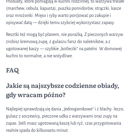
Produkty, które pomagają w kuchni rodzinnej, to warzywa trwałe
(marchew, cebula, kapusta), puszka pomidorów, strączki, kasze
oraz mrożonki. Mięso i ryby warto porcjować po zakupie i
opisywać datą — dzięki temu szybciej wykorzystasz zapasy.
Resztki też mogą być planem, nie porażką. Z pieczonych warzyw
zrobisz kremową zupę, z gulaszu farsz do naleśników, a z
ugotowanej kaszy — szybkie „kotleciki” na patelni. W domowej
kuchni to normalne, a nie wstydliwe.
FAQ
Jakie są najszybsze codzienne obiady,
gdy wracam późno?
Najlepiej sprawdzają się dania „jednogarnkowe” i z blachy: leczo,
gulasz z soczewicy, pieczone udka z warzywami oraz zupy na
zapas. Jeśli masz ugotowaną kaszę lub ryż, czas przygotowania
realnie spada do kilkunastu minut.