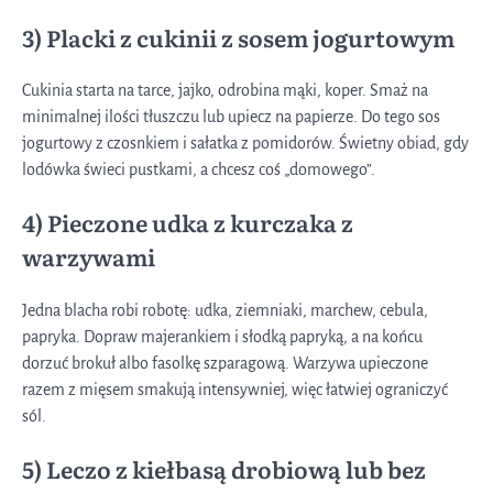
3) Placki z cukinii z sosem jogurtowym
Cukinia starta na tarce, jajko, odrobina mąki, koper. Smaż na
minimalnej ilości tłuszczu lub upiecz na papierze. Do tego sos
jogurtowy z czosnkiem i sałatka z pomidorów. Świetny obiad, gdy
lodówka świeci pustkami, a chcesz coś „domowego”.
4) Pieczone udka z kurczaka z
warzywami
Jedna blacha robi robotę: udka, ziemniaki, marchew, cebula,
papryka. Dopraw majerankiem i słodką papryką, a na końcu
dorzuć brokuł albo fasolkę szparagową. Warzywa upieczone
razem z mięsem smakują intensywniej, więc łatwiej ograniczyć
sól.
5) Leczo z kiełbasą drobiową lub bez