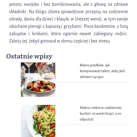
prosto, swojsko i bez kombinowania, ale z głową na zdrowe
składniki. Na blogu zbiera sprawdzone przepisy na codzienne
obiady, dania dla dzieci i klasyki w lżejszej wersji, w tym swoje
ukochane pierogi z kapustą i grzybami. Pisze konkretnie, z listą
zakupów i krokami, które ogarnie nawet zabiegany rodzic.
Zależy jej, żebyś gotował w domu częściej i bez stresu.
Ostatnie wpisy
Bilans posiłków: jak
komponować talerz, żeby jeść
zdrowo i sycąco
Makro i mikro w codziennej
kuchni: co warto liczyć, a co
odpuścić