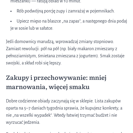
mieszanki) — ratują obiad w 10 minut.
Rób podwójną porcję zupy i zamrażaj w pojemnikach.
Upiecz mięso na blaszce „na zapas”, a następnego dnia podaj
je w sosie lub w sałatce.
Jeśli domownicy marudzą, wprowadzaj zmiany stopniowo.
Zamiast rewolucji: pół na pół (np. biały makaron zmieszany z
pełnoziarnistym, śmietana zmieszana z jogurtem). Smak zostaje
swojski, a skład robi się lepszy.
Zakupy i przechowywanie: mniej
marnowania, więcej smaku
Dobre codzienne obiady zaczynają się w sklepie. Lista zakupów
oparta na 5–7 daniach tygodnia sprawia, że kupujesz konkrety, a
nie „na wszelki wypadek”. Wtedy łatwiej trzymać budżet i nie
wyrzucać jedzenia.