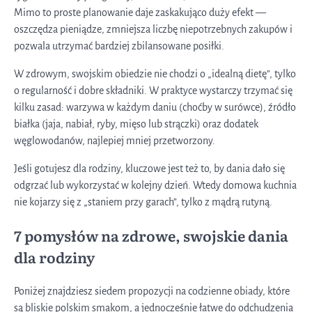
Mimo to proste planowanie daje zaskakująco duży efekt —
oszczędza pieniądze, zmniejsza liczbę niepotrzebnych zakupów i
pozwala utrzymać bardziej zbilansowane posiłki.
W zdrowym, swojskim obiedzie nie chodzi o „idealną dietę”, tylko
o regularność i dobre składniki. W praktyce wystarczy trzymać się
kilku zasad: warzywa w każdym daniu (choćby w surówce), źródło
białka (jaja, nabiał, ryby, mięso lub strączki) oraz dodatek
węglowodanów, najlepiej mniej przetworzony.
Jeśli gotujesz dla rodziny, kluczowe jest też to, by dania dało się
odgrzać lub wykorzystać w kolejny dzień. Wtedy domowa kuchnia
nie kojarzy się z „staniem przy garach”, tylko z mądrą rutyną.
7 pomysłów na zdrowe, swojskie dania
dla rodziny
Poniżej znajdziesz siedem propozycji na codzienne obiady, które
są bliskie polskim smakom, a jednocześnie łatwe do odchudzenia