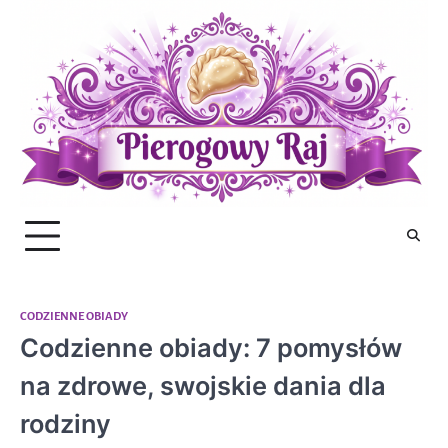
Skip
to
content
CODZIENNE OBIADY
Codzienne obiady: 7 pomysłów
na zdrowe, swojskie dania dla
rodziny