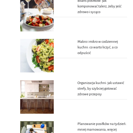
Bilans posiłków: jak
komponować talerz, żeby jeść
zdrowo i sycąco
Makro i mikro w codziennej
kuchni: co warto liczyć, a co
odpuścić
Organizacja kuchni: jak ustawić
strefy, by szybciej gotować
zdrowe przepisy
Planowanie posiłków na tydzień:
mniej marnowania, więcej