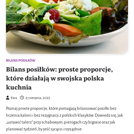
BILANS POSIŁKÓW
Bilans posiłków: proste proporcje,
które działają w swojska polska
kuchnia
Ewa
27 sierpnia, 2025
Poznaj proste proporcje, które pomagają bilansować posiłki bez
liczenia kalorii i bez rezygnacji z polskich klasyków. Dowiedz się, jak
„ustawić talerz” przy schabowym, pierogach czy bigosie oraz jak
planować tydzień, by jeść sycąco i rozsądnie.