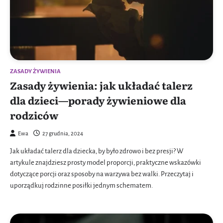
ZASADY ŻYWIENIA
Zasady żywienia: jak układać talerz
dla dzieci—porady żywieniowe dla
rodziców
Ewa
27 grudnia, 2024
Jak układać talerz dla dziecka, by było zdrowo i bez presji? W
artykule znajdziesz prosty model proporcji, praktyczne wskazówki
dotyczące porcji oraz sposoby na warzywa bez walki. Przeczytaj i
uporządkuj rodzinne posiłki jednym schematem.