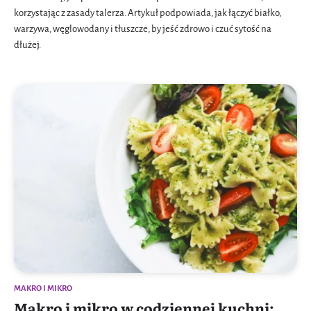
korzystając z zasady talerza. Artykuł podpowiada, jak łączyć białko,
warzywa, węglowodany i tłuszcze, by jeść zdrowo i czuć sytość na
dłużej.
MAKRO I MIKRO
Makro i mikro w codziennej kuchni: