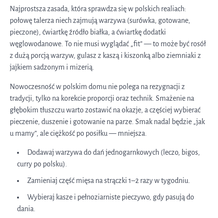
Najprostsza zasada, która sprawdza się w polskich realiach:
połowę talerza niech zajmują warzywa (surówka, gotowane,
pieczone), ćwiartkę źródło białka, a ćwiartkę dodatki
węglowodanowe. To nie musi wyglądać „fit” — to może być rosół
z dużą porcją warzyw, gulasz z kaszą i kiszonką albo ziemniaki z
jajkiem sadzonym i mizerią.
Nowoczesność w polskim domu nie polega na rezygnacji z
tradycji, tylko na korekcie proporcji oraz technik. Smażenie na
głębokim tłuszczu warto zostawić na okazje, a częściej wybierać
pieczenie, duszenie i gotowanie na parze. Smak nadal będzie „jak
u mamy”, ale ciężkość po posiłku — mniejsza.
Dodawaj warzywa do dań jednogarnkowych (leczo, bigos,
curry po polsku).
Zamieniaj część mięsa na strączki 1–2 razy w tygodniu.
Wybieraj kasze i pełnoziarniste pieczywo, gdy pasują do
dania.