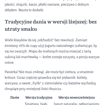
jakości, strączki, kasze, płatki owsiane, pieczywo z dobrym
składem. Reszta to dodatki.
Tradycyjne dania w wersji lżejszej: bez
utraty smaku
Wiele klasyków da się „odchudzić” bez rewolucji. Zamiast
śmietany 18% do zupy użyj jogurtu naturalnego (zahartuj go, by
się nie zwarzył). Mięso do mielonych można mieszać z tartą
cukinią lub marchewką — kotlet zostaje soczysty, a porcja warzyw
rośnie.
Panierka? Nie musi zniknąć, ale może być cieńsza, a smażenie
krótsze. Coraz częściej sprawdza się też piekarnik: kotlety,
warzywa, a nawet „frytki” z ziemniaków czy batatów wychodzą
chrupiące przy mniejszej ilości tłuszczu.
Danie
Wersja tradycyjna
Wersja nowocześniejsza
Śmietana, biały
Jogurt naturalny, pełnoziarnisty