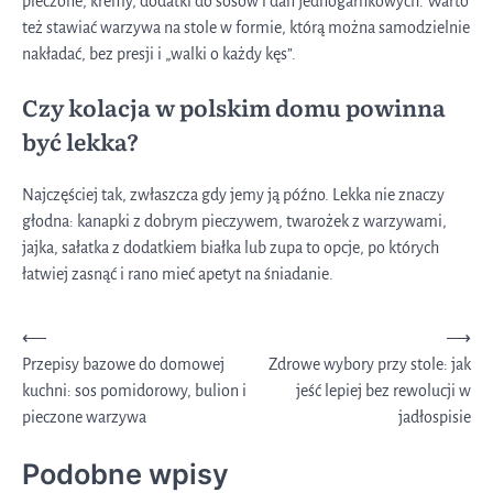
pieczone, kremy, dodatki do sosów i dań jednogarnkowych. Warto
też stawiać warzywa na stole w formie, którą można samodzielnie
nakładać, bez presji i „walki o każdy kęs”.
Czy kolacja w polskim domu powinna
być lekka?
Najczęściej tak, zwłaszcza gdy jemy ją późno. Lekka nie znaczy
głodna: kanapki z dobrym pieczywem, twarożek z warzywami,
jajka, sałatka z dodatkiem białka lub zupa to opcje, po których
łatwiej zasnąć i rano mieć apetyt na śniadanie.
Nawigacja
⟵
⟶
Przepisy bazowe do domowej
Zdrowe wybory przy stole: jak
wpisu
kuchni: sos pomidorowy, bulion i
jeść lepiej bez rewolucji w
pieczone warzywa
jadłospisie
Podobne wpisy