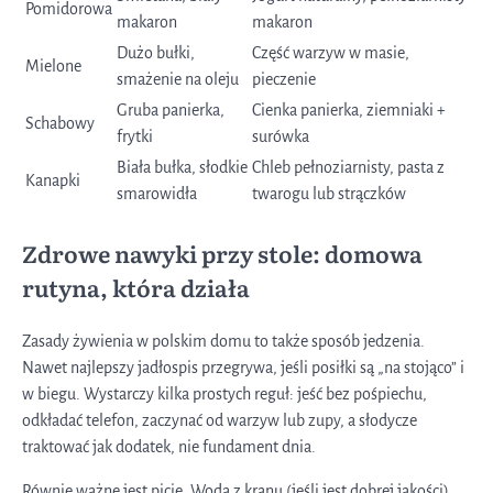
Pomidorowa
makaron
makaron
Dużo bułki,
Część warzyw w masie,
Mielone
smażenie na oleju
pieczenie
Gruba panierka,
Cienka panierka, ziemniaki +
Schabowy
frytki
surówka
Biała bułka, słodkie
Chleb pełnoziarnisty, pasta z
Kanapki
smarowidła
twarogu lub strączków
Zdrowe nawyki przy stole: domowa
rutyna, która działa
Zasady żywienia w polskim domu to także sposób jedzenia.
Nawet najlepszy jadłospis przegrywa, jeśli posiłki są „na stojąco” i
w biegu. Wystarczy kilka prostych reguł: jeść bez pośpiechu,
odkładać telefon, zaczynać od warzyw lub zupy, a słodycze
traktować jak dodatek, nie fundament dnia.
Równie ważne jest picie. Woda z kranu (jeśli jest dobrej jakości),