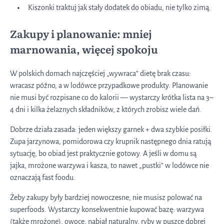
Kiszonki traktuj jak stały dodatek do obiadu, nie tylko zimą.
Zakupy i planowanie: mniej
marnowania, więcej spokoju
W polskich domach najczęściej „wywraca” dietę brak czasu:
wracasz późno, a w lodówce przypadkowe produkty. Planowanie
nie musi być rozpisane co do kalorii — wystarczy krótka lista na 3–
4 dni i kilka żelaznych składników, z których zrobisz wiele dań.
Dobrze działa zasada: jeden większy garnek + dwa szybkie posiłki.
Zupa jarzynowa, pomidorowa czy krupnik następnego dnia ratują
sytuację, bo obiad jest praktycznie gotowy. A jeśli w domu są
jajka, mrożone warzywa i kasza, to nawet „pustki” w lodówce nie
oznaczają fast foodu.
Żeby zakupy były bardziej nowoczesne, nie musisz polować na
superfoods. Wystarczy konsekwentnie kupować bazę: warzywa
(także mrożone), owoce, nabiał naturalny, ryby w puszce dobrej