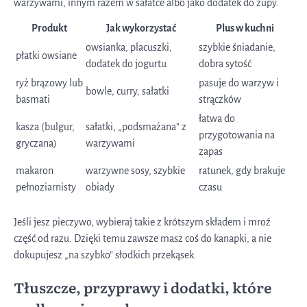
warzywami, innym razem w sałatce albo jako dodatek do zupy.
Produkt
Jak wykorzystać
Plus w kuchni
owsianka, placuszki,
szybkie śniadanie,
płatki owsiane
dodatek do jogurtu
dobra sytość
ryż brązowy lub
pasuje do warzyw i
bowle, curry, sałatki
basmati
strączków
łatwa do
kasza (bulgur,
sałatki, „podsmażana” z
przygotowania na
gryczana)
warzywami
zapas
makaron
warzywne sosy, szybkie
ratunek, gdy brakuje
pełnoziarnisty
obiady
czasu
Jeśli jesz pieczywo, wybieraj takie z krótszym składem i mroź
część od razu. Dzięki temu zawsze masz coś do kanapki, a nie
dokupujesz „na szybko” słodkich przekąsek.
Tłuszcze, przyprawy i dodatki, które