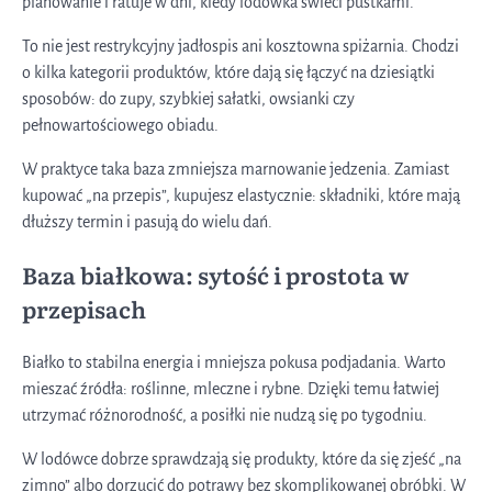
planowanie i ratuje w dni, kiedy lodówka świeci pustkami.
To nie jest restrykcyjny jadłospis ani kosztowna spiżarnia. Chodzi
o kilka kategorii produktów, które dają się łączyć na dziesiątki
sposobów: do zupy, szybkiej sałatki, owsianki czy
pełnowartościowego obiadu.
W praktyce taka baza zmniejsza marnowanie jedzenia. Zamiast
kupować „na przepis”, kupujesz elastycznie: składniki, które mają
dłuższy termin i pasują do wielu dań.
Baza białkowa: sytość i prostota w
przepisach
Białko to stabilna energia i mniejsza pokusa podjadania. Warto
mieszać źródła: roślinne, mleczne i rybne. Dzięki temu łatwiej
utrzymać różnorodność, a posiłki nie nudzą się po tygodniu.
W lodówce dobrze sprawdzają się produkty, które da się zjeść „na
zimno” albo dorzucić do potrawy bez skomplikowanej obróbki. W