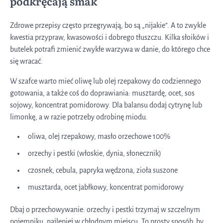
podkręcają smak
Zdrowe przepisy często przegrywają, bo są „nijakie”. A to zwykle
kwestia przypraw, kwasowości i dobrego tłuszczu. Kilka słoików i
butelek potrafi zmienić zwykłe warzywa w danie, do którego chce
się wracać.
W szafce warto mieć oliwę lub olej rzepakowy do codziennego
gotowania, a także coś do doprawiania: musztardę, ocet, sos
sojowy, koncentrat pomidorowy. Dla balansu dodaj cytrynę lub
limonkę, a w razie potrzeby odrobinę miodu.
oliwa, olej rzepakowy, masło orzechowe 100%
orzechy i pestki (włoskie, dynia, słonecznik)
czosnek, cebula, papryka wędzona, zioła suszone
musztarda, ocet jabłkowy, koncentrat pomidorowy
Dbaj o przechowywanie: orzechy i pestki trzymaj w szczelnym
pojemniku, najlepiej w chłodnym miejscu. To prosty sposób, by