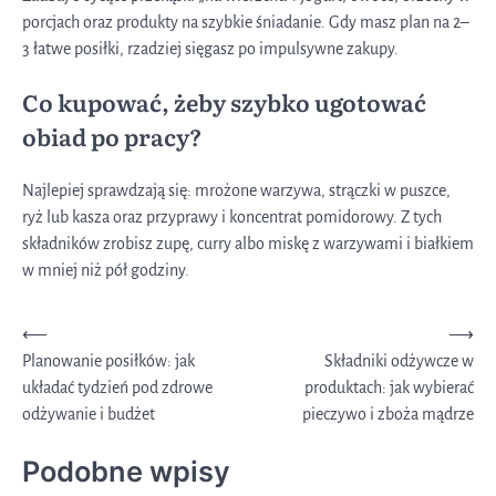
porcjach oraz produkty na szybkie śniadanie. Gdy masz plan na 2–
3 łatwe posiłki, rzadziej sięgasz po impulsywne zakupy.
Co kupować, żeby szybko ugotować
obiad po pracy?
Najlepiej sprawdzają się: mrożone warzywa, strączki w puszce,
ryż lub kasza oraz przyprawy i koncentrat pomidorowy. Z tych
składników zrobisz zupę, curry albo miskę z warzywami i białkiem
w mniej niż pół godziny.
Nawigacja
⟵
⟶
Planowanie posiłków: jak
Składniki odżywcze w
wpisu
układać tydzień pod zdrowe
produktach: jak wybierać
odżywanie i budżet
pieczywo i zboża mądrze
Podobne wpisy