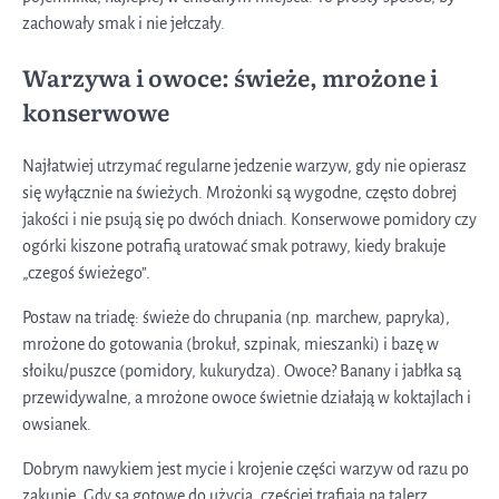
zachowały smak i nie jełczały.
Warzywa i owoce: świeże, mrożone i
konserwowe
Najłatwiej utrzymać regularne jedzenie warzyw, gdy nie opierasz
się wyłącznie na świeżych. Mrożonki są wygodne, często dobrej
jakości i nie psują się po dwóch dniach. Konserwowe pomidory czy
ogórki kiszone potrafią uratować smak potrawy, kiedy brakuje
„czegoś świeżego”.
Postaw na triadę: świeże do chrupania (np. marchew, papryka),
mrożone do gotowania (brokuł, szpinak, mieszanki) i bazę w
słoiku/puszce (pomidory, kukurydza). Owoce? Banany i jabłka są
przewidywalne, a mrożone owoce świetnie działają w koktajlach i
owsianek.
Dobrym nawykiem jest mycie i krojenie części warzyw od razu po
zakupie. Gdy są gotowe do użycia, częściej trafiają na talerz.