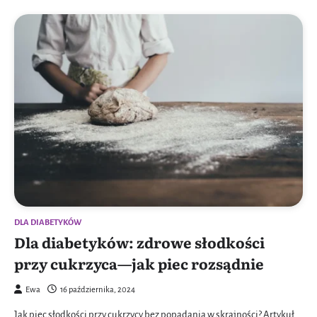
DLA DIABETYKÓW
Dla diabetyków: zdrowe słodkości
przy cukrzyca—jak piec rozsądnie
Ewa
16 października, 2024
Jak piec słodkości przy cukrzycy bez popadania w skrajności? Artykuł