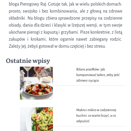
bloga Pierogowy Raj. Gotuje tak, jak w wielu polskich domach:
prosto, swojsko i bez kombinowania, ale z głową na zdrowe
składniki. Na blogu zbiera sprawdzone przepisy na codzienne
obiady, dania dla dzieci i klasyki w lżejszej wersji, w tym swoje
ukochane pierogi z kapustą i grzybami. Pisze konkretnie, z listą
zakupów i krokami, które ogarnie nawet zabiegany rodzic.
Zależy jej, żebyś gotował w domu częściej i bez stresu.
Ostatnie wpisy
Bilans posiłków: jak
komponować talerz, żeby jeść
zdrowo i sycąco
Makro i mikro w codziennej
kuchni: co warto liczyć, a co
odpuścić