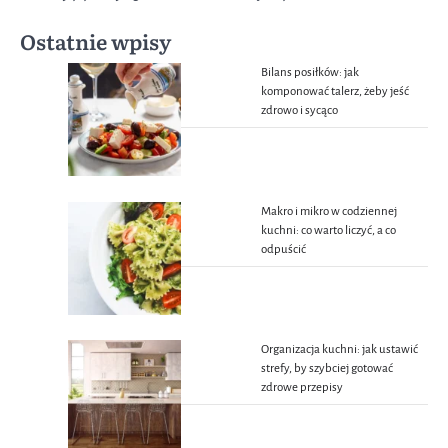
Ostatnie wpisy
Bilans posiłków: jak
komponować talerz, żeby jeść
zdrowo i sycąco
Makro i mikro w codziennej
kuchni: co warto liczyć, a co
odpuścić
Organizacja kuchni: jak ustawić
strefy, by szybciej gotować
zdrowe przepisy