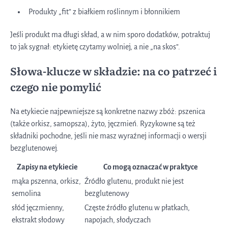
Produkty „fit” z białkiem roślinnym i błonnikiem
Jeśli produkt ma długi skład, a w nim sporo dodatków, potraktuj
to jak sygnał: etykietę czytamy wolniej, a nie „na skos”.
Słowa-klucze w składzie: na co patrzeć i
czego nie pomylić
Na etykiecie najpewniejsze są konkretne nazwy zbóż: pszenica
(także orkisz, samopsza), żyto, jęczmień. Ryzykowne są też
składniki pochodne, jeśli nie masz wyraźnej informacji o wersji
bezglutenowej.
Zapisy na etykiecie
Co mogą oznaczać w praktyce
mąka pszenna, orkisz,
Źródło glutenu, produkt nie jest
semolina
bezglutenowy
słód jęczmienny,
Częste źródło glutenu w płatkach,
ekstrakt słodowy
napojach, słodyczach