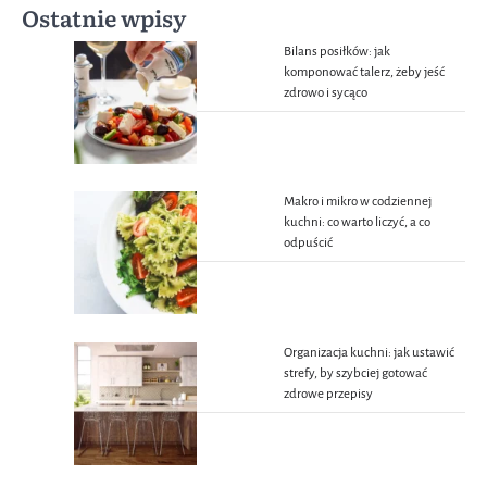
Ostatnie wpisy
Bilans posiłków: jak
komponować talerz, żeby jeść
zdrowo i sycąco
Makro i mikro w codziennej
kuchni: co warto liczyć, a co
odpuścić
Organizacja kuchni: jak ustawić
strefy, by szybciej gotować
zdrowe przepisy