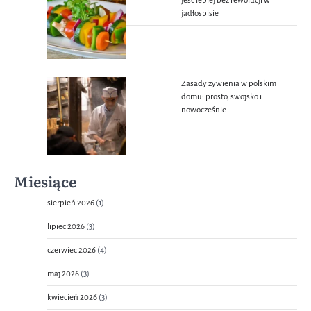
jeść lepiej bez rewolucji w
jadłospisie
Zasady żywienia w polskim
domu: prosto, swojsko i
nowocześnie
Miesiące
sierpień 2026
(1)
lipiec 2026
(3)
czerwiec 2026
(4)
maj 2026
(3)
kwiecień 2026
(3)