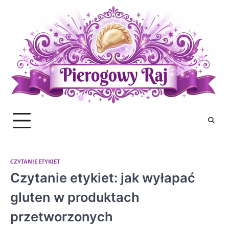
Skip
to
content
CZYTANIE ETYKIET
Czytanie etykiet: jak wyłapać
gluten w produktach
przetworzonych