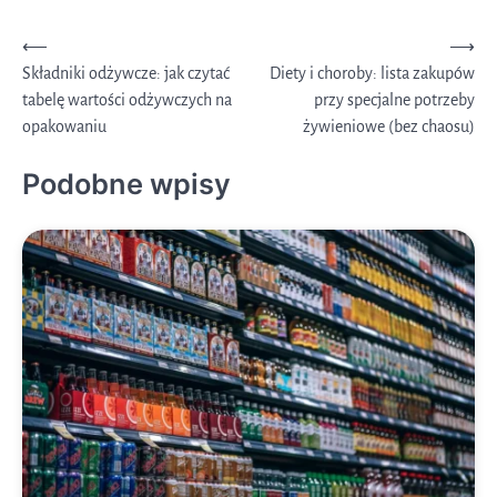
Nawigacja
⟵
⟶
Składniki odżywcze: jak czytać
Diety i choroby: lista zakupów
wpisu
tabelę wartości odżywczych na
przy specjalne potrzeby
opakowaniu
żywieniowe (bez chaosu)
Podobne wpisy